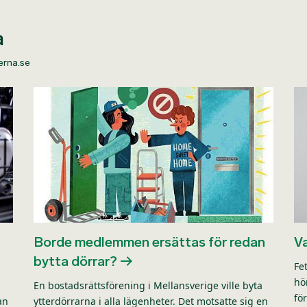
a
terna.se
Borde medlemmen ersättas för redan
Va
bytta dörrar?
Fe
hö
En bostadsrättsförening i Mellansverige ville byta
fö
an
ytterdörrarna i alla lägenheter. Det motsatte sig en