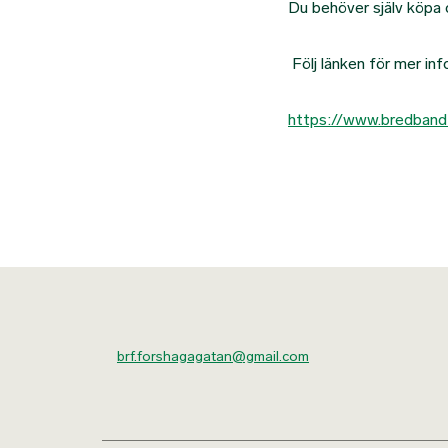
Du behöver själv köpa o
Följ länken för mer in
https://www.bredban
brf.forshagagatan@gmail.com