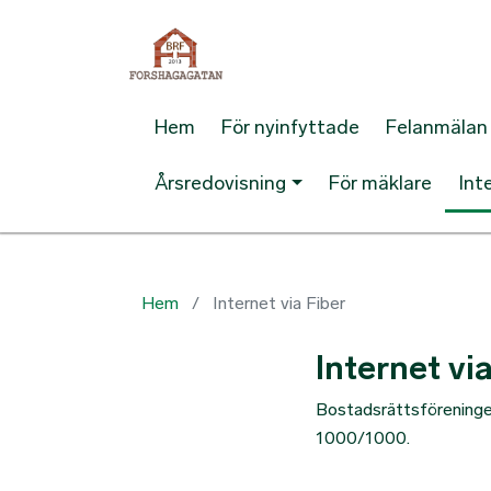
Hem
För nyinfyttade
Felanmälan
Årsredovisning
För mäklare
Int
Hem
Internet via Fiber
Internet vi
Bostadsrättsföreningen
1000/1000.