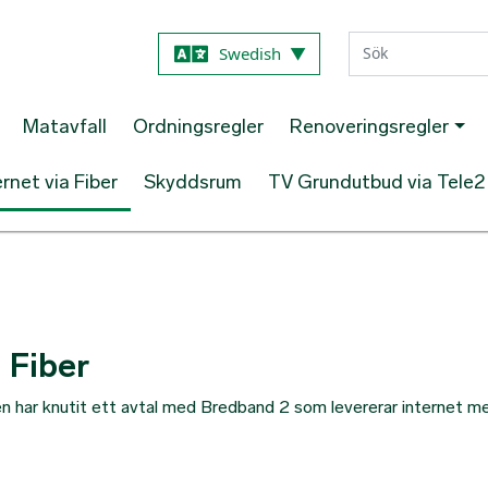
Hoppa till huvudinnehåll
Swedish
▼
Matavfall
Ordningsregler
Renoveringsregler
ernet via Fiber
Skyddsrum
TV Grundutbud via Tele2
a Fiber
 har knutit ett avtal med Bredband 2 som levererar internet m